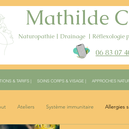
Mathilde C
Naturopathie | Drainage | Réflexologie p
06 83 07
4
IONS & TARIFS |
SOINS CORPS & VISAGE |
APPROCHES NATUR
out
Ateliers
Système immunitaire
Allergies 