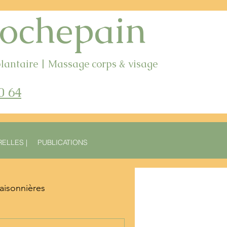
ochepain
lantaire | Massage corps & visage
0
64
ELLES |
PUBLICATIONS
saisonnières