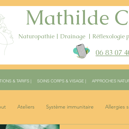
Mathilde C
Naturopathie | Drainage | Réflexologie p
06 83 07
4
IONS & TARIFS |
SOINS CORPS & VISAGE |
APPROCHES NATUR
out
Ateliers
Système immunitaire
Allergies 