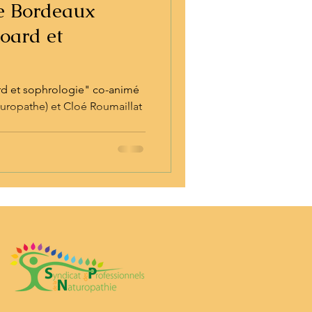
re Bordeaux
board et
ard et sophrologie" co-animé
uropathe) et Cloé Roumaillat