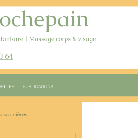
ochepain
lantaire | Massage corps & visage
0
64
ELLES |
PUBLICATIONS
saisonnières